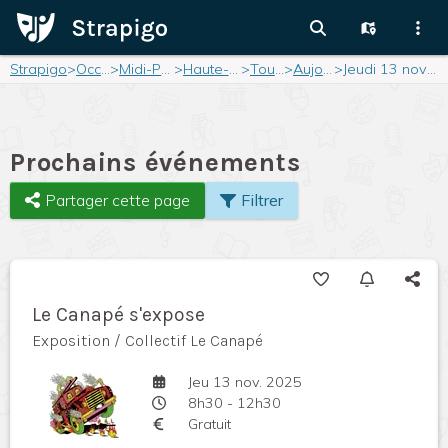
Strapigo
>
Occitanie
>
Midi-Pyrénées
>
Haute-Garonne
>
Toulouse
>
Aujourd'hui
>
Jeudi 13 novembre 2025
Prochains événements
Partager cette page
Filtrer
Le Canapé s'expose
Exposition / Collectif Le Canapé
Jeu 13 nov. 2025
8h30 - 12h30
Gratuit