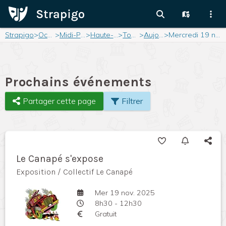
Strapigo
>
Occitanie
>
Midi-Pyrénées
>
Haute-Garonne
>
Toulouse
>
Aujourd'hui
>
Mercredi 19 novembre 2025
Prochains événements
Partager cette page
Filtrer
Le Canapé s'expose
Exposition / Collectif Le Canapé
Mer 19 nov. 2025
8h30 - 12h30
Gratuit