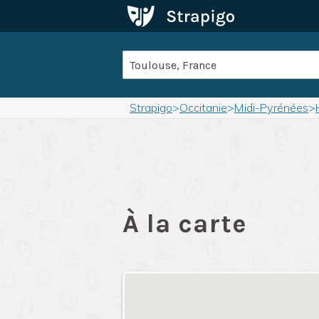
Strapigo
>
Occitanie
>
Midi-Pyrénées
>
À la carte