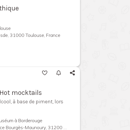
thique
louse
uesde, 31000 Toulouse, France
 Hot mocktails
cool, à base de piment, lors
Muséum à Borderouge
urgès-Maunoury, 31200 Toulouse, France