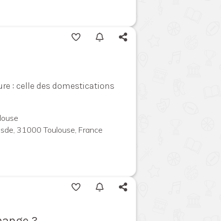
re : celle des domestications
louse
uesde, 31000 Toulouse, France
 mange ?