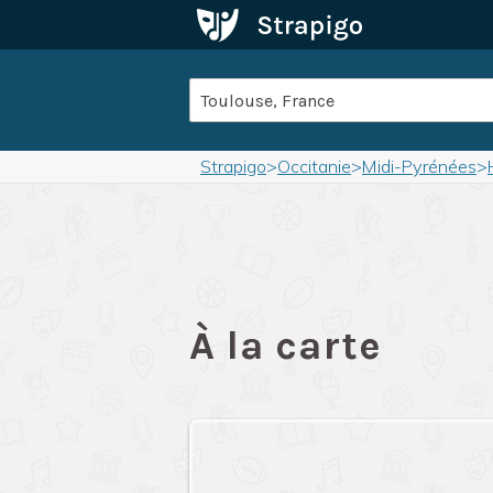
Strapigo
>
Occitanie
>
Midi-Pyrénées
>
À la carte