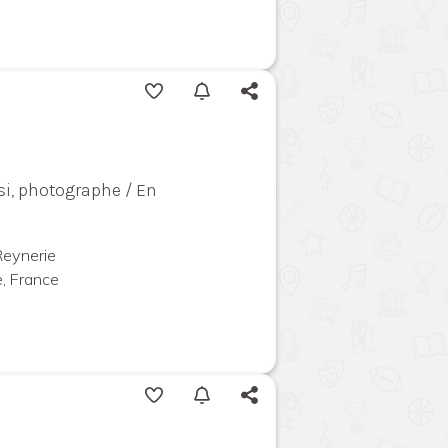
i, photographe / En
Reynerie
, France