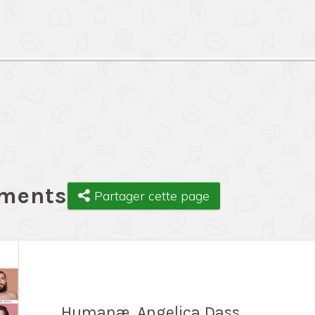
ements
Partager cette page
Humanæ, Angelica Dass