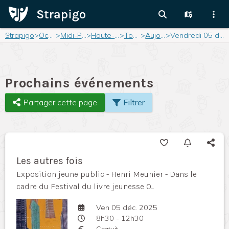
Strapigo
>
Occitanie
>
Midi-Pyrénées
>
Haute-Garonne
>
Toulouse
>
Aujourd'hui
>
Vendredi 05 décembre 2025
Prochains événements
Partager cette page
Filtrer
Les autres fois
Exposition jeune public - Henri Meunier - Dans le
cadre du Festival du livre jeunesse O...
Ven 05 déc. 2025
8h30 - 12h30
Gratuit