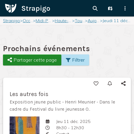
Strapigo
>
Occitanie
>
Midi-Pyrénées
>
Haute-Garonne
>
Toulouse
>
Aujourd'hui
>
Jeudi 11 décembre 2025
Prochains événements
Partager cette page
Filtrer
Les autres fois
Exposition jeune public - Henri Meunier - Dans le
cadre du Festival du livre jeunesse O...
Jeu 11 déc. 2025
8h30 - 12h30
Gratuit