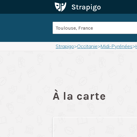
Strapigo
>
Occitanie
>
Midi-Pyrénées
>
À la carte