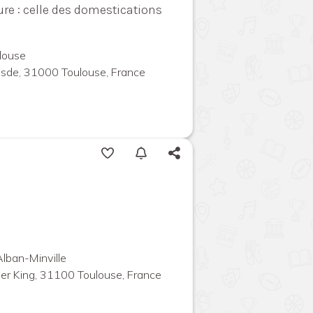
re : celle des domestications
louse
uesde, 31000 Toulouse, France
Alban-Minville
ther King, 31100 Toulouse, France