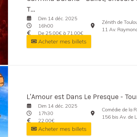
T...
Dim 14 déc. 2025
Zénith de Toulo
16h00
11 Av. Raymond 
De 25,00€ à 71,00€
Acheter mes billets
L'Amour est Dans Le Presque - To
Dim 14 déc. 2025
Comédie de la R
17h30
156 bis Av. de 
22,00€
Acheter mes billets