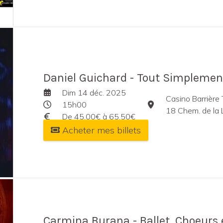
Daniel Guichard - Tout Simplemen
Dim 14 déc. 2025
Casino Barrière
15h00
18 Chem. de la 
De 45,00€ à 65,50€
Acheter mes billets
Carmina Burana - Ballet, Choeurs 