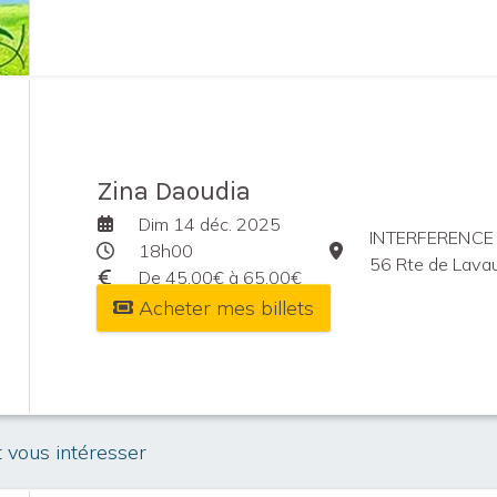
Zina Daoudia
Dim 14 déc. 2025
INTERFERENCE
18h00
56 Rte de Lava
De 45,00€ à 65,00€
Acheter mes billets
t vous intéresser