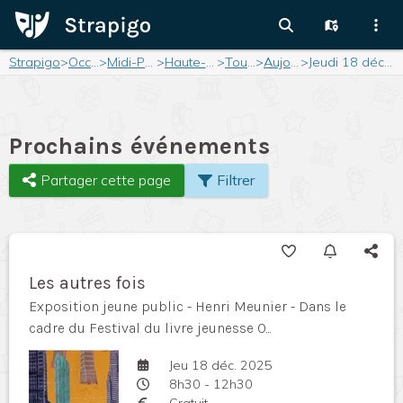
Strapigo
>
Occitanie
>
Midi-Pyrénées
>
Haute-Garonne
>
Toulouse
>
Aujourd'hui
>
Jeudi 18 décembre 2025
Prochains événements
Partager cette page
Filtrer
Les autres fois
Exposition jeune public - Henri Meunier - Dans le
cadre du Festival du livre jeunesse O...
Jeu 18 déc. 2025
8h30 - 12h30
Gratuit