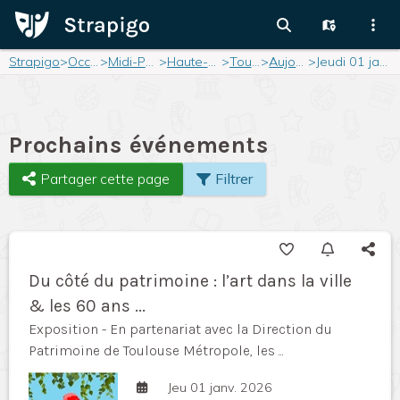
Strapigo
>
Occitanie
>
Midi-Pyrénées
>
Haute-Garonne
>
Toulouse
>
Aujourd'hui
>
Jeudi 01 janvier 2026
Prochains événements
Partager cette page
Filtrer
Du côté du patrimoine : l’art dans la ville
& les 60 ans ...
Exposition - En partenariat avec la Direction du
Patrimoine de Toulouse Métropole, les ...
Jeu 01 janv. 2026