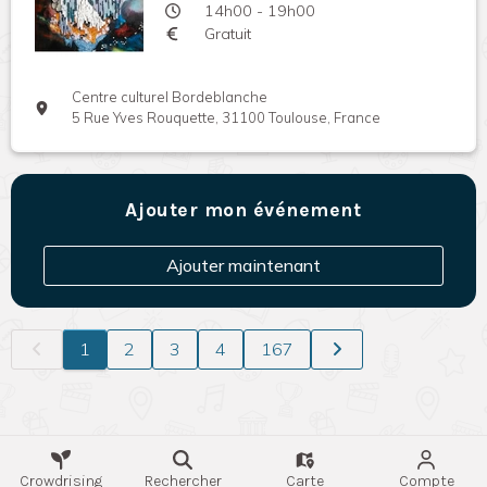
14h00 - 19h00
Gratuit
Centre culturel Bordeblanche
5 Rue Yves Rouquette, 31100 Toulouse, France
Ajouter mon événement
Ajouter maintenant
1
2
3
4
167
Crowdrising
Rechercher
Carte
Compte