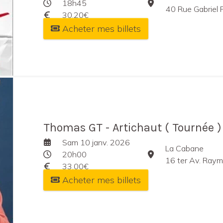
18h45
40 Rue Gabriel 
30,20€
Acheter mes billets
Thomas GT - Artichaut ( Tournée )
Sam 10 janv. 2026
La Cabane
20h00
16 ter Av. Raymo
33,00€
Acheter mes billets