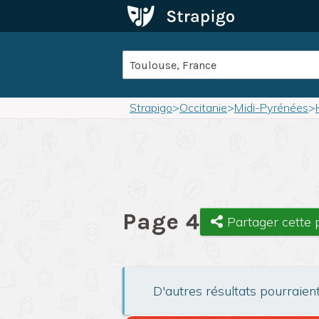
Strapigo
>
Occitanie
>
Midi-Pyrénées
>
Page 4
Partager cette
D'autres résultats pourraien