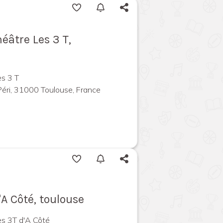
éâtre Les 3 T,
s 3 T
Péri, 31000 Toulouse, France
A Côté, toulouse
es 3T d'A Côté