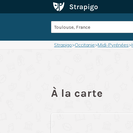
Strapigo
>
Occitanie
>
Midi-Pyrénées
>
À la carte