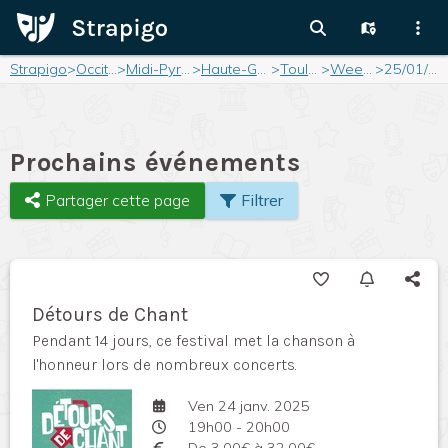
Strapigo
>
Occitanie
>
Midi-Pyrénées
>
Haute-Garonne
>
Toulouse
>
Weekend
>
25/01/2025
Prochains événements
Partager cette page
Filtrer
Détours de Chant
Pendant 14 jours, ce festival met la chanson à
l'honneur lors de nombreux concerts.
Ven 24 janv. 2025
19h00 - 20h00
De 3,00€ à 32,00€