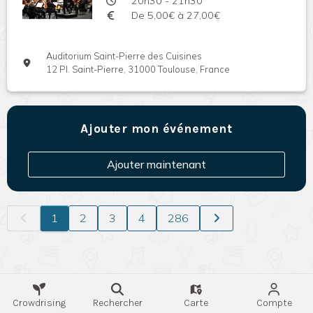
20h30 - 21h30
De 5,00€ à 27,00€
Auditorium Saint-Pierre des Cuisines
12 Pl. Saint-Pierre, 31000 Toulouse, France
Ajouter mon événement
Ajouter maintenant
1
2
3
4
286
Crowdrising
Rechercher
Carte
Compte