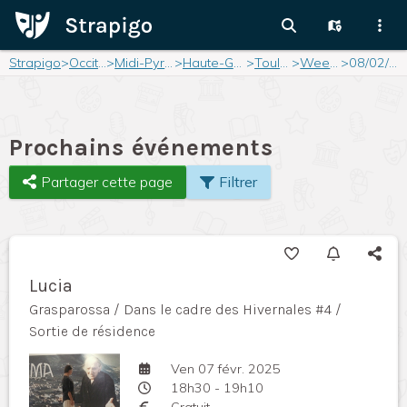
Strapigo
>
Occitanie
>
Midi-Pyrénées
>
Haute-Garonne
>
Toulouse
>
Weekend
>
08/02/2025
Prochains événements
Partager cette page
Filtrer
Lucia
Grasparossa / Dans le cadre des Hivernales #4 /
Sortie de résidence
Ven 07 févr. 2025
18h30 - 19h10
Gratuit