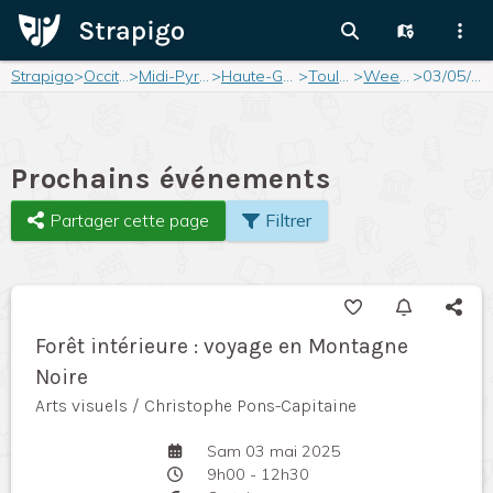
Strapigo
>
Occitanie
>
Midi-Pyrénées
>
Haute-Garonne
>
Toulouse
>
Weekend
>
03/05/2025
Prochains événements
Partager cette page
Filtrer
Forêt intérieure : voyage en Montagne
Noire
Arts visuels / Christophe Pons-Capitaine
Sam 03 mai 2025
9h00 - 12h30