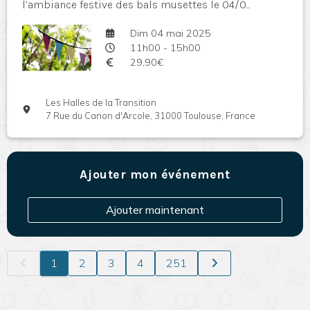
l’ambiance festive des bals musettes le 04/0...
Dim 04 mai 2025
11h00 - 15h00
29,90€
Les Halles de la Transition
7 Rue du Canon d'Arcole, 31000 Toulouse, France
Ajouter mon événement
Ajouter maintenant
1
2
3
4
251