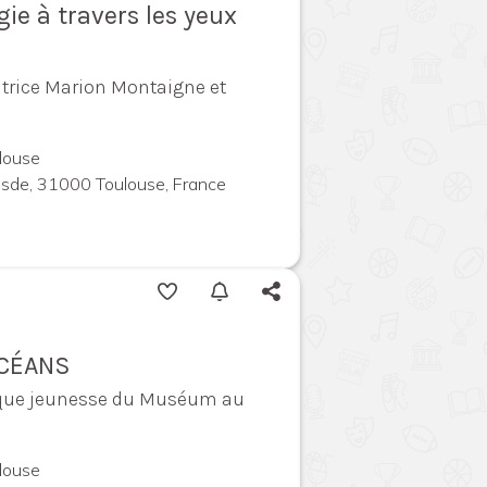
ie à travers les yeux
atrice Marion Montaigne et
louse
uesde, 31000 Toulouse, France
OCÉANS
èque jeunesse du Muséum au
louse