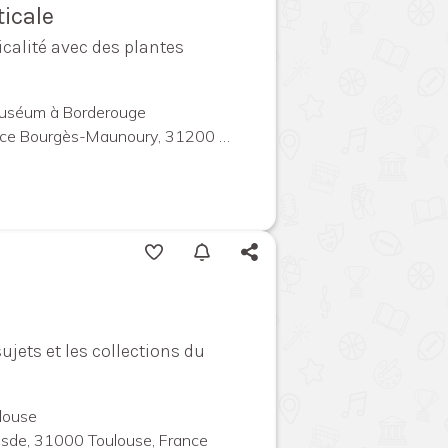
ticale
icalité avec des plantes
Muséum à Borderouge
urgès-Maunoury, 31200 Toulouse, France
ujets et les collections du
louse
uesde, 31000 Toulouse, France