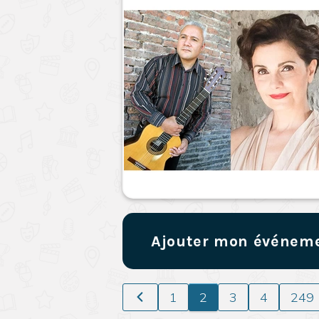
Ajouter mon événem
1
2
3
4
249