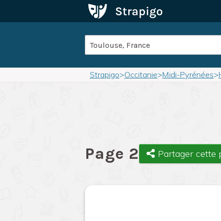
Strapigo
>
Occitanie
>
Midi-Pyrénées
>
Page 2
Partager cette