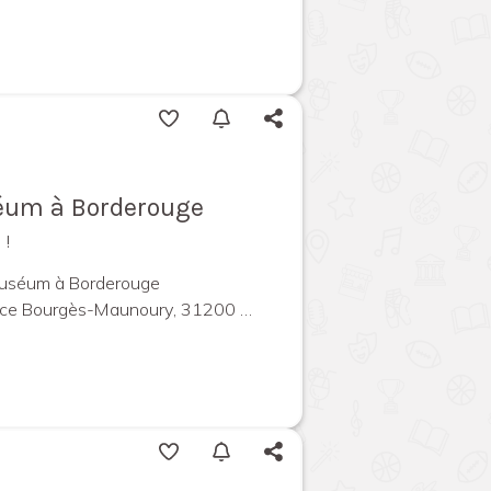
séum à Borderouge
 !
Muséum à Borderouge
urgès-Maunoury, 31200 Toulouse, France