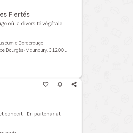
es Fiertés
e où la diversité végétale
Muséum à Borderouge
urgès-Maunoury, 31200 Toulouse, France
et concert - En partenariat
Reynerie