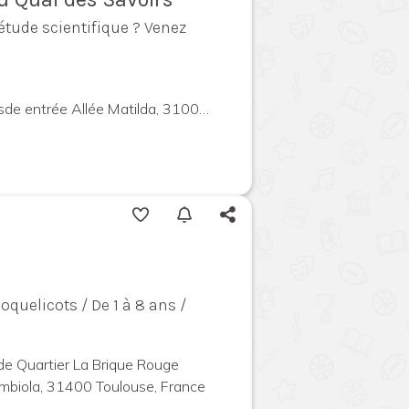
étude scientifique ? Venez
trée Allée Matilda, 31000 Toulouse, France
quelicots / De 1 à 8 ans /
 de Quartier La Brique Rouge
mbiola, 31400 Toulouse, France