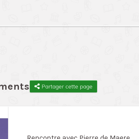
ements
Partager cette page
Rencontre avec Pierre de Maere