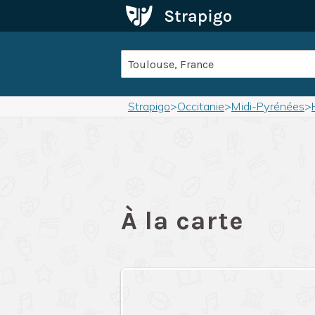
Strapigo
>
Occitanie
>
Midi-Pyrénées
>
À la carte