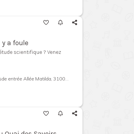
y a foule
étude scientifique ? Venez
s
trée Allée Matilda, 31000 Toulouse, France
 Quai des Savoirs