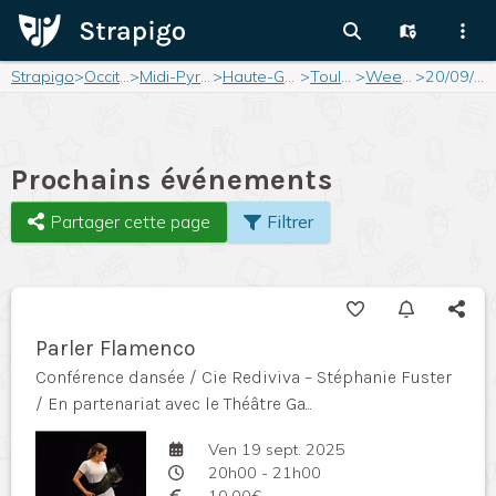
Strapigo
>
Occitanie
>
Midi-Pyrénées
>
Haute-Garonne
>
Toulouse
>
Weekend
>
20/09/2025
Prochains événements
Partager cette page
Filtrer
Parler Flamenco
Conférence dansée / Cie Rediviva – Stéphanie Fuster
/ En partenariat avec le Théâtre Ga...
Ven 19 sept. 2025
20h00 - 21h00
10,00€