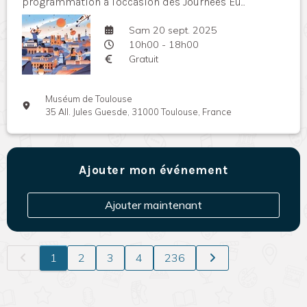
programmation à l'occasion des Journées Eu...
Sam 20 sept. 2025
10h00 - 18h00
Gratuit
Muséum de Toulouse
35 All. Jules Guesde, 31000 Toulouse, France
Ajouter mon événement
Ajouter maintenant
1
2
3
4
236