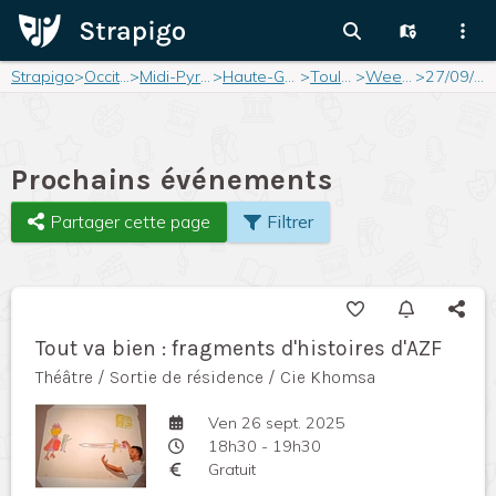
Strapigo
>
Occitanie
>
Midi-Pyrénées
>
Haute-Garonne
>
Toulouse
>
Weekend
>
27/09/2025
Prochains événements
Partager cette page
Filtrer
Tout va bien : fragments d'histoires d'AZF
Théâtre / Sortie de résidence / Cie Khomsa
Ven 26 sept. 2025
18h30 - 19h30
Gratuit