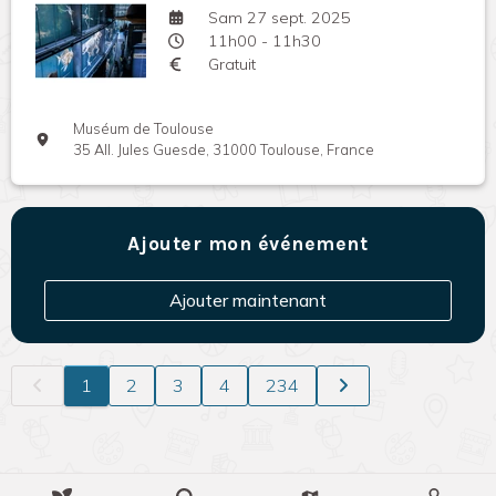
Sam 27 sept. 2025
11h00 - 11h30
Gratuit
Muséum de Toulouse
35 All. Jules Guesde, 31000 Toulouse, France
Ajouter mon événement
Ajouter maintenant
1
2
3
4
234