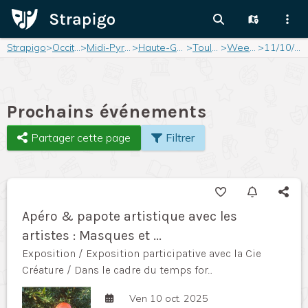
Strapigo
>
Occitanie
>
Midi-Pyrénées
>
Haute-Garonne
>
Toulouse
>
Weekend
>
11/10/2025
Prochains événements
Partager cette page
Filtrer
Apéro & papote artistique avec les
artistes : Masques et ...
Exposition / Exposition participative avec la Cie
Créature / Dans le cadre du temps for...
Ven 10 oct. 2025