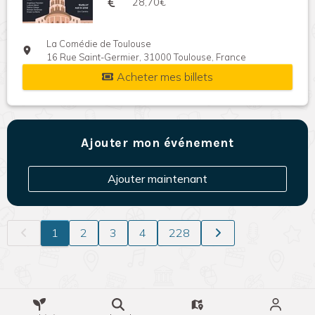
28,70€
La Comédie de Toulouse
16 Rue Saint-Germier, 31000 Toulouse, France
Acheter mes billets
Ajouter mon événement
Ajouter maintenant
1
2
3
4
228