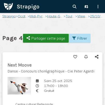
Strapigo
>
Occitanie
>
Midi-Pyrénées
>
Haute-Garonne
>
Toulouse
>
Weekend
>
25/10/2025
Page 4
Partager cette page
Filtrer
Next Moove
Danse - Concours chorégraphique - Cie Peter Agardi
Sam 25 oct. 2025
17h00 - 18h30
Gratuit
Centre culturel Bellegarde