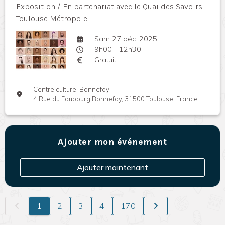
Exposition / En partenariat avec le Quai des Savoirs
Toulouse Métropole
Sam 27 déc. 2025
9h00 - 12h30
Gratuit
Centre culturel Bonnefoy
4 Rue du Faubourg Bonnefoy, 31500 Toulouse, France
Ajouter mon événement
Ajouter maintenant
1
2
3
4
170