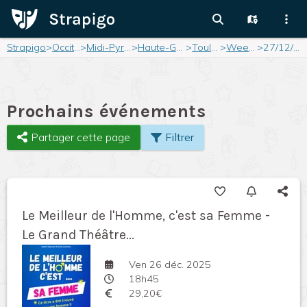
Strapigo
>
Occitanie
>
Midi-Pyrénées
>
Haute-Garonne
>
Toulouse
>
Weekend
>
27/12/2025
Prochains événements
Partager cette page
Filtrer
Le Meilleur de l'Homme, c'est sa Femme -
Le Grand Théâtre...
Ven 26 déc. 2025
18h45
29,20€