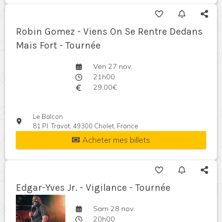
Robin Gomez - Viens On Se Rentre Dedans
Mais Fort - Tournée
Ven 27 nov.
21h00
29,00€
Le Balcon
81 Pl. Travot, 49300 Cholet, France
Acheter mes billets
Edgar-Yves Jr. - Vigilance - Tournée
Sam 28 nov.
20h00