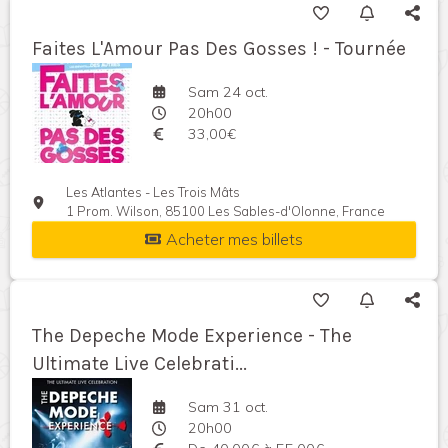
Faites L'Amour Pas Des Gosses ! - Tournée
Sam 24 oct.
20h00
33,00€
Les Atlantes - Les Trois Mâts
1 Prom. Wilson, 85100 Les Sables-d'Olonne, France
Acheter mes billets
The Depeche Mode Experience - The
Ultimate Live Celebrati...
Sam 31 oct.
20h00