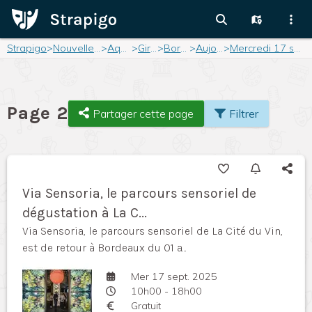
Strapigo
>
Nouvelle-Aquitaine
>
Aquitaine
>
Gironde
>
Bordeaux
>
Aujourd'hui
>
Mercredi 17 septembre 2025
Page 2
Partager cette page
Filtrer
Via Sensoria, le parcours sensoriel de
dégustation à La C...
Via Sensoria, le parcours sensoriel de La Cité du Vin,
est de retour à Bordeaux du 01 a...
Mer 17 sept. 2025
10h00 - 18h00
Gratuit