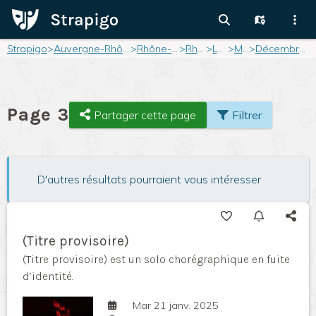
Strapigo
>
Auvergne-Rhône-Alpes
>
Rhône-Alpes
>
Rhône
>
Lyon
>
Mois
>
Décembre 2024
Page 3
Partager cette page
Filtrer
D'autres résultats pourraient vous intéresser
(Titre provisoire)
(Titre provisoire) est un solo chorégraphique en fuite
d’identité.
Mar 21 janv. 2025