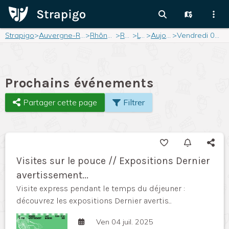
Strapigo
>
Auvergne-Rhône-Alpes
>
Rhône-Alpes
>
Rhône
>
Lyon
>
Aujourd'hui
>
Vendredi 04 juillet 2025
Prochains événements
Partager cette page
Filtrer
Visites sur le pouce // Expositions Dernier
avertissement...
Visite express pendant le temps du déjeuner :
découvrez les expositions Dernier avertis...
Ven 04 juil. 2025