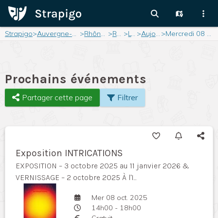
Strapigo
>
Auvergne-Rhône-Alpes
>
Rhône-Alpes
>
Rhône
>
Lyon
>
Aujourd'hui
>
Mercredi 08 octobre 2025
Prochains événements
Partager cette page
Filtrer
Exposition INTRICATIONS
EXPOSITION – 3 octobre 2025 au 11 janvier 2026 &
VERNISSAGE – 2 octobre 2025 À l'I...
Mer 08 oct. 2025
14h00 - 18h00
Gratuit