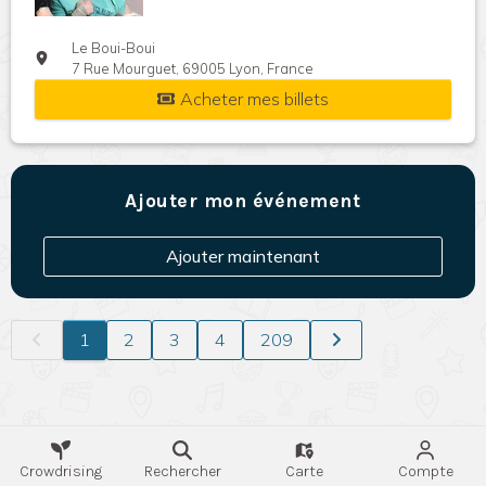
Le Boui-Boui
7 Rue Mourguet, 69005 Lyon, France
Acheter mes billets
Ajouter mon événement
Ajouter maintenant
1
2
3
4
209
Crowdrising
Rechercher
Carte
Compte