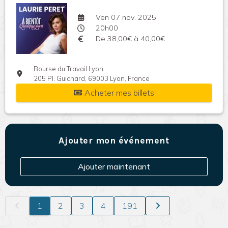
Ven 07 nov. 2025
20h00
De 38,00€ à 40,00€
Bourse du Travail Lyon
205 Pl. Guichard, 69003 Lyon, France
Acheter mes billets
Ajouter mon événement
Ajouter maintenant
1
2
3
4
191