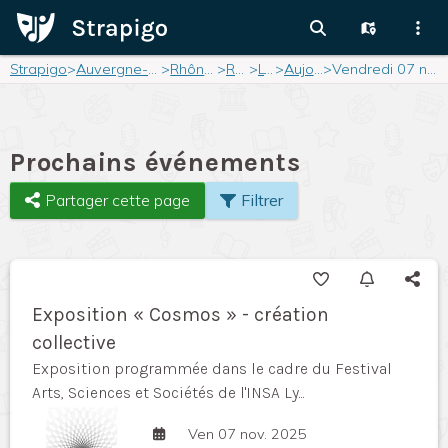
Strapigo
>
Auvergne-Rhône-Alpes
>
Rhône-Alpes
>
Rhône
>
Lyon
>
Aujourd'hui
>
Vendredi 07 novembre 2025
Prochains événements
Partager cette page
Filtrer
Exposition « Cosmos » - création
collective
Exposition programmée dans le cadre du Festival
Arts, Sciences et Sociétés de l'INSA Ly...
Ven 07 nov. 2025