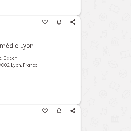
omédie Lyon
ie Odéon
9002 Lyon, France