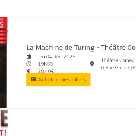
La Machine de Turing - Théâtre C
Jeu 04 déc. 2025
Théâtre Coméd
19h00
6 Rue Grolée, 6
28,40€
Acheter mes billets