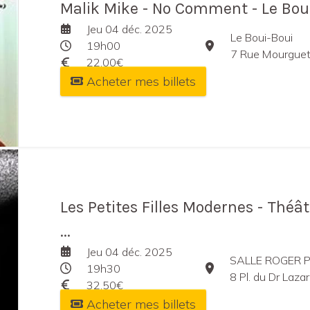
Malik Mike - No Comment - Le Boui
Jeu 04 déc. 2025
Le Boui-Boui
19h00
7 Rue Mourguet
22,00€
Acheter mes billets
Les Petites Filles Modernes - Théâ
...
Jeu 04 déc. 2025
SALLE ROGER
19h30
8 Pl. du Dr Lazare
32,50€
Acheter mes billets