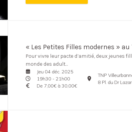
« Les Petites Filles modernes » au
Pour vivre leur pacte d’amitié, deux jeunes fil
monde des adult...
Jeu 04 déc. 2025
TNP Villeurbann
19h30 - 21h00
8 Pl. du Dr Lazare
De 7,00€ à 30,00€