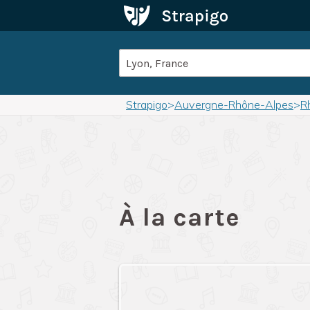
Strapigo
>
Auvergne-Rhône-Alpes
>
R
À la carte