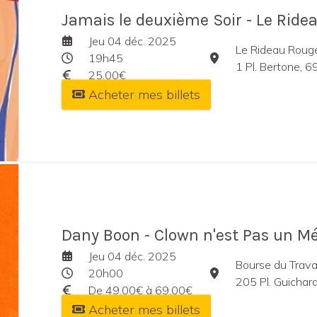
Jamais le deuxième Soir - Le Ride
Jeu 04 déc. 2025
Le Rideau Roug
19h45
1 Pl. Bertone, 
25,00€
Acheter mes billets
Dany Boon - Clown n'est Pas un Mét
Jeu 04 déc. 2025
Bourse du Trava
20h00
205 Pl. Guichar
De 49,00€ à 69,00€
Acheter mes billets