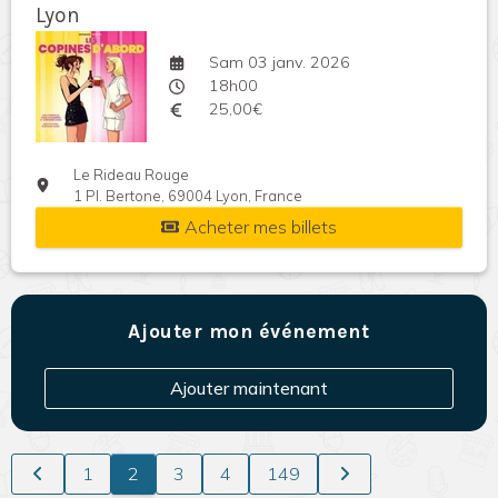
Lyon
Sam 03 janv. 2026
18h00
25,00€
Le Rideau Rouge
1 Pl. Bertone, 69004 Lyon, France
Acheter mes billets
Ajouter mon événement
Ajouter maintenant
1
2
3
4
149