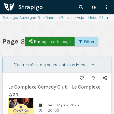
Strapigo
>
Auvergne-Rhône-Alpes
>
Rhône-Alpes
>
Rhône
>
Lyon
>
Aujourd'hui
>
Jeudi 01 janvier 2026
Page 2
Partager cette page
Filtrer
D'autres résultats pourraient vous intéresser
Le Complexe Comedy Club - Le Complexe,
Lyon
Ven 02 janv. 2026
20h00