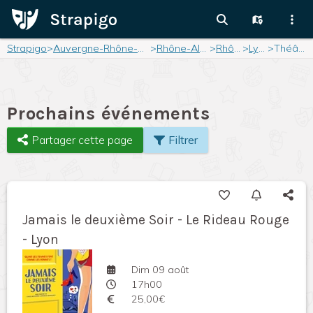
Strapigo
>
Auvergne-Rhône-Alpes
>
Rhône-Alpes
>
Rhône
>
Lyon
>
Théâtre
Prochains événements
Partager cette page
Filtrer
Jamais le deuxième Soir - Le Rideau Rouge
- Lyon
Dim 09 août
17h00
25,00€