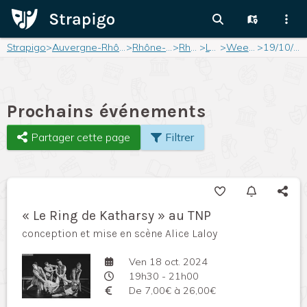
Strapigo
>
Auvergne-Rhône-Alpes
>
Rhône-Alpes
>
Rhône
>
Lyon
>
Weekend
>
19/10/2024
Prochains événements
Partager cette page
Filtrer
« Le Ring de Katharsy » au TNP
conception et mise en scène Alice Laloy
Ven 18 oct. 2024
19h30 - 21h00
De 7,00€ à 26,00€