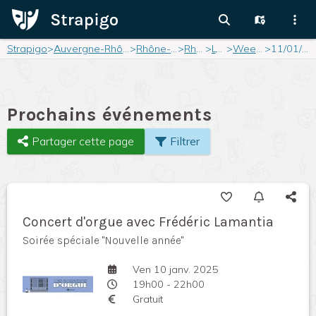
Strapigo
>
Auvergne-Rhône-Alpes
>
Rhône-Alpes
>
Rhône
>
Lyon
>
Weekend
>
11/01/2025
Prochains événements
Partager cette page
Filtrer
Concert d'orgue avec Frédéric Lamantia
Soirée spéciale "Nouvelle année"
Ven 10 janv. 2025
19h00 - 22h00
Gratuit