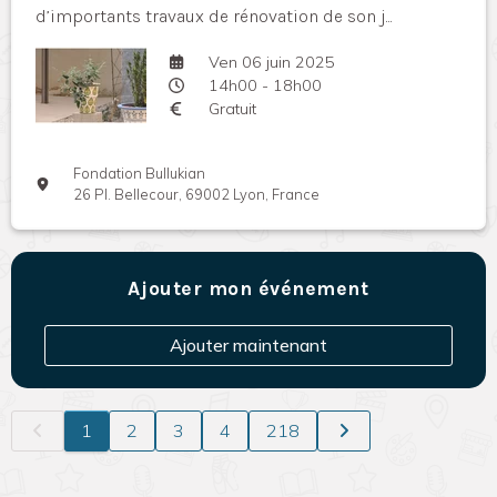
d’importants travaux de rénovation de son j...
Ven 06 juin 2025
14h00 - 18h00
Gratuit
Fondation Bullukian
26 Pl. Bellecour, 69002 Lyon, France
Ajouter mon événement
Ajouter maintenant
1
2
3
4
218