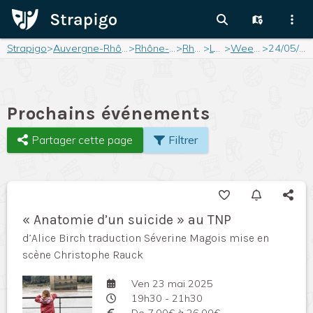
Strapigo
>
Auvergne-Rhône-Alpes
>
Rhône-Alpes
>
Rhône
>
Lyon
>
Weekend
>
24/05/2025
Prochains événements
Partager cette page
Filtrer
« Anatomie d’un suicide » au TNP
d’Alice Birch traduction Séverine Magois mise en
scène Christophe Rauck
Ven 23 mai 2025
19h30 - 21h30
De 7,00€ à 26,00€