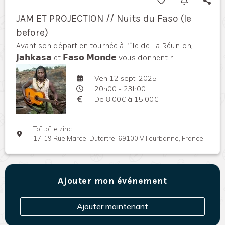
JAM ET PROJECTION // Nuits du Faso (le
before)
Avant son départ en tournée à l’île de La Réunion,
𝗝𝗮𝗵𝗸𝗮𝘀𝗮 et 𝗙𝗮𝘀𝗼 𝗠𝗼𝗻𝗱𝗲 vous donnent r...
Ven 12 sept. 2025
20h00 - 23h00
De 8,00€ à 15,00€
Toï toï le zinc
17-19 Rue Marcel Dutartre, 69100 Villeurbanne, France
Ajouter mon événement
Ajouter maintenant