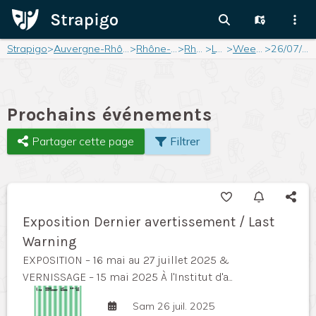
Strapigo
>
Auvergne-Rhône-Alpes
>
Rhône-Alpes
>
Rhône
>
Lyon
>
Weekend
>
26/07/2025
Prochains événements
Partager cette page
Filtrer
Exposition Dernier avertissement / Last
Warning
EXPOSITION – 16 mai au 27 juillet 2025 &
VERNISSAGE – 15 mai 2025 À l'Institut d'a...
Sam 26 juil. 2025