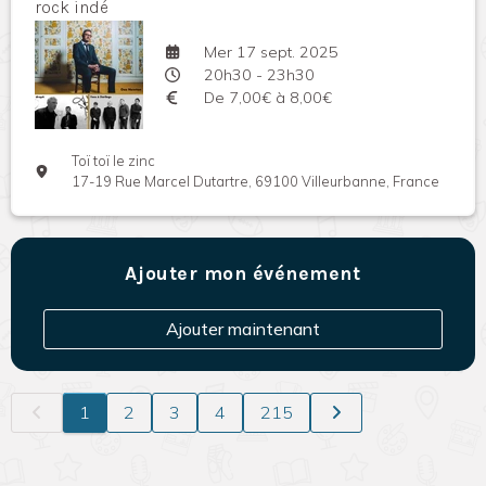
rock indé
Mer 17 sept. 2025
20h30 - 23h30
De 7,00€ à 8,00€
Toï toï le zinc
17-19 Rue Marcel Dutartre, 69100 Villeurbanne, France
Ajouter mon événement
Ajouter maintenant
1
2
3
4
215