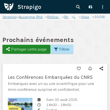
Strapigo
>
Auvergne-Rhône-Alpes
>
Rhône-Alpes
>
Rhône
>
Lyon
>
Weekend
>
30/08/2025
Prochains événements
Partager cette page
Filtrer
Les Conférences Embarquées du CNRS
Embarquez avec un ou une scientifique pour une
mini-conférence surprise et confidentiel...
Sam 30 août 2025
14h00 - 18h00
Gratuit