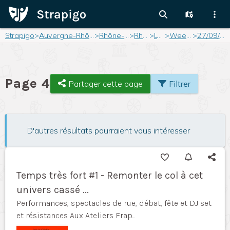
Strapigo
>
Auvergne-Rhône-Alpes
>
Rhône-Alpes
>
Rhône
>
Lyon
>
Weekend
>
27/09/2025
Page 4
Partager cette page
Filtrer
D'autres résultats pourraient vous intéresser
Temps très fort #1 - Remonter le col à cet
univers cassé ...
Performances, spectacles de rue, débat, fête et DJ set
et résistances Aux Ateliers Frap...