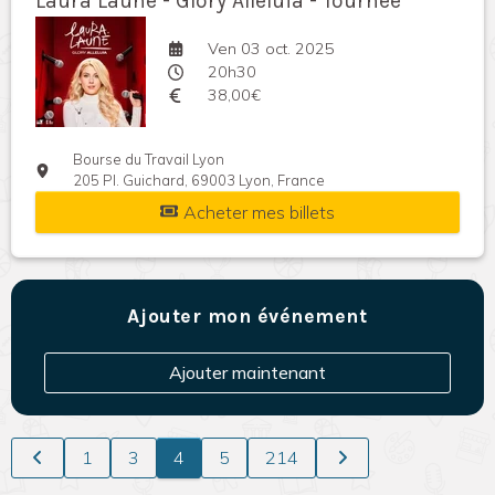
Laura Laune - Glory Alleluia - Tournée
Ven 03 oct. 2025
20h30
38,00€
Bourse du Travail Lyon
205 Pl. Guichard, 69003 Lyon, France
Acheter mes billets
Ajouter mon événement
Ajouter maintenant
1
3
4
5
214