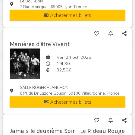
Le Boui-Boui
7 Rue Mourguet, 69005 Lyon, France
Acheter mes billets
Manières d'être Vivant
Ven 24 oct. 2025
19h30
32,50€
SALLE ROGER PLANCHON
8 Pl. du Dr Lazare Goujon, 69100 Villeurbanne, France
Acheter mes billets
Jamais le deuxième Soir - Le Rideau Rouge