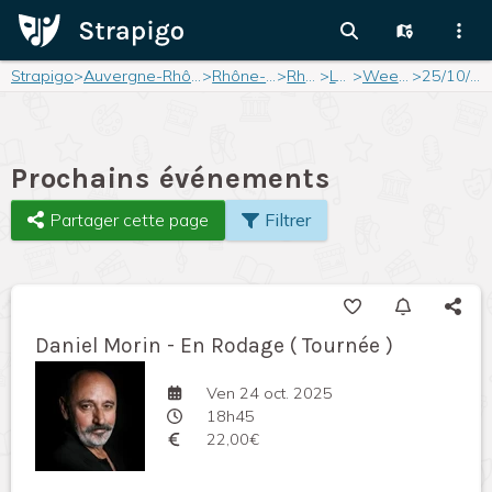
Strapigo
>
Auvergne-Rhône-Alpes
>
Rhône-Alpes
>
Rhône
>
Lyon
>
Weekend
>
25/10/2025
Prochains événements
Partager cette page
Filtrer
Daniel Morin - En Rodage ( Tournée )
Ven 24 oct. 2025
18h45
22,00€