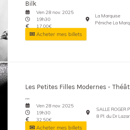
Bilk
Ven 28 nov. 2025
La Marquise
19h30
Péniche La Marquise, 2
17,00€
Acheter mes billets
Les Petites Filles Modernes - Théâ
...
Ven 28 nov. 2025
SALLE ROGER
19h30
8 Pl. du Dr Lazare
32,50€
Acheter mes billets