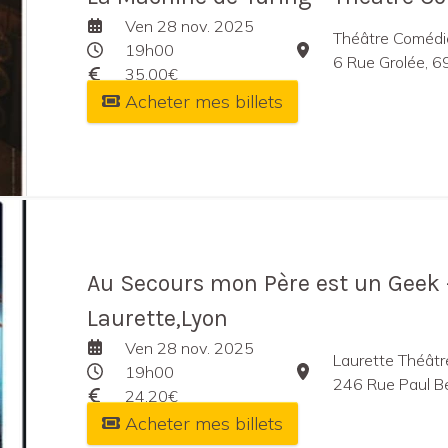
Ven 28 nov. 2025
Théâtre Coméd
19h00
6 Rue Grolée, 6
35,00€
Acheter mes billets
Au Secours mon Père est un Geek 
Laurette,Lyon
Ven 28 nov. 2025
Laurette Théâtr
19h00
246 Rue Paul Be
24,20€
Acheter mes billets