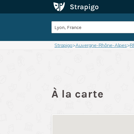
Strapigo
>
Auvergne-Rhône-Alpes
>
R
À la carte