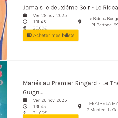
Jamais le deuxième Soir - Le Ride
Ven 28 nov. 2025
Le Rideau Roug
19h45
1 Pl. Bertone, 
25,00€
Acheter mes billets
Mariés au Premier Ringard - Le Th
Guign...
Ven 28 nov. 2025
THEATRE LA M
19h45
2 Montée du Gourguill
21,00€