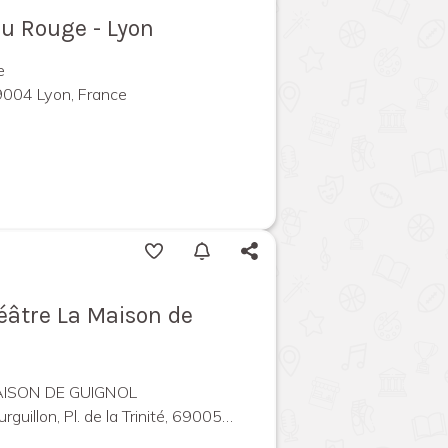
au Rouge - Lyon
e
69004 Lyon, France
éâtre La Maison de
AISON DE GUIGNOL
on, Pl. de la Trinité, 69005 Lyon, France