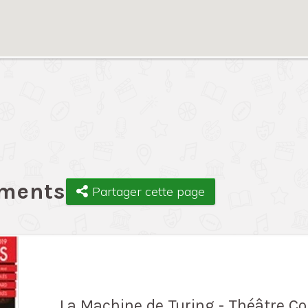
ements
Partager cette page
La Machine de Turing - Théâtre C