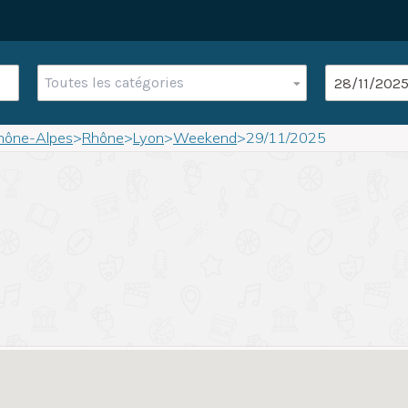
Toutes les catégories
hône-Alpes
>
Rhône
>
Lyon
>
Weekend
>
29/11/2025