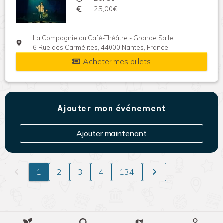
25,00€
La Compagnie du Café-Théâtre - Grande Salle
6 Rue des Carmélites, 44000 Nantes, France
Acheter mes billets
Ajouter mon événement
Ajouter maintenant
1
2
3
4
134