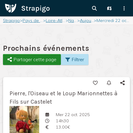
Strapigo
>
Pays de la Loire
>
Loire-Atlantique
>
Nantes
>
Aujourd'hui
>
Mercredi 22 octobre 2025
Prochains événements
Partager cette page
Filtrer
Pierre, l'Oiseau et le Loup Marionnettes à
Fils sur Castelet
Mer 22 oct. 2025
14h30
13,00€