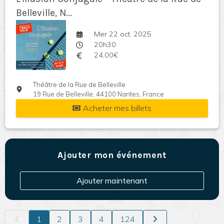
Belleville, N...
Mer 22 oct. 2025
20h30
24,00€
Théâtre de la Rue de Belleville
19 Rue de Belleville, 44100 Nantes, France
Acheter mes billets
Ajouter mon événement
Ajouter maintenant
1
2
3
4
124