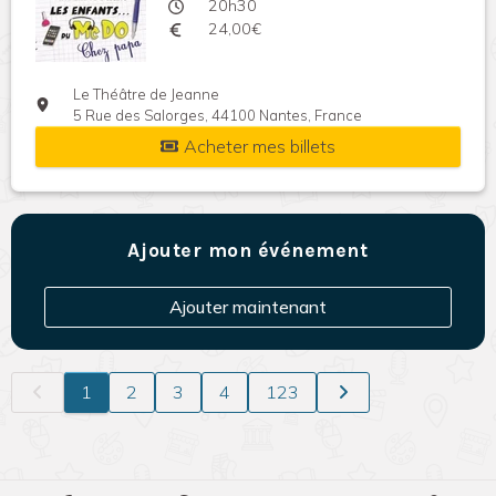
20h30
24,00€
Le Théâtre de Jeanne
5 Rue des Salorges, 44100 Nantes, France
Acheter mes billets
Ajouter mon événement
Ajouter maintenant
1
2
3
4
123