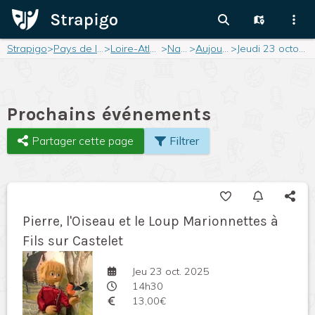
Strapigo
>
Pays de la Loire
>
Loire-Atlantique
>
Nantes
>
Aujourd'hui
>
Jeudi 23 octobre 2025
Prochains événements
Partager cette page
Filtrer
Pierre, l'Oiseau et le Loup Marionnettes à
Fils sur Castelet
Jeu 23 oct. 2025
14h30
13,00€