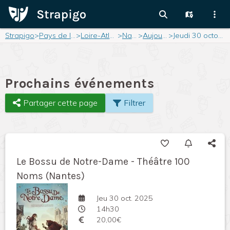
Strapigo
>
Pays de la Loire
>
Loire-Atlantique
>
Nantes
>
Aujourd'hui
>
Jeudi 30 octobre 2025
Prochains événements
Partager cette page
Filtrer
Le Bossu de Notre-Dame - Théâtre 100
Noms (Nantes)
Jeu 30 oct. 2025
14h30
20,00€