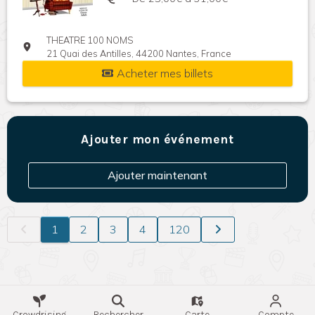
THEATRE 100 NOMS
21 Quai des Antilles, 44200 Nantes, France
Acheter mes billets
Ajouter mon événement
Ajouter maintenant
1
2
3
4
120
Crowdrising
Rechercher
Carte
Compte