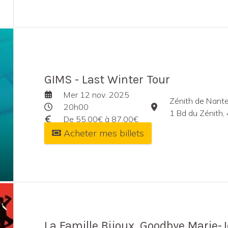
GIMS - Last Winter Tour
Mer 12 nov. 2025
Zénith de Nant
20h00
1 Bd du Zénith,
De 55,00€ à 87,00€
Acheter mes billets
La Famille Bijoux, Goodbye Marie-