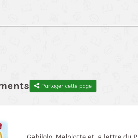
ements
Partager cette page
Gabilolo, Malolotte et la lettre du P