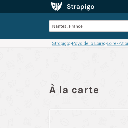
Strapigo
>
Pays de la Loire
>
Loire-Atla
À la carte