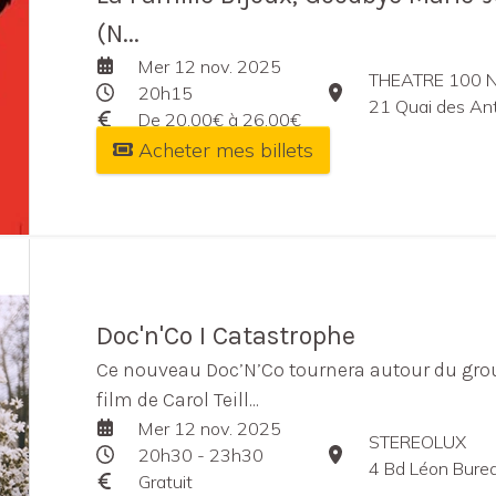
(N...
Mer 12 nov. 2025
THEATRE 100
20h15
21 Quai des Ant
De 20,00€ à 26,00€
Acheter mes billets
Doc'n'Co I Catastrophe
Ce nouveau Doc’N’Co tournera autour du gro
film de Carol Teill...
Mer 12 nov. 2025
STEREOLUX
20h30 - 23h30
4 Bd Léon Bure
Gratuit