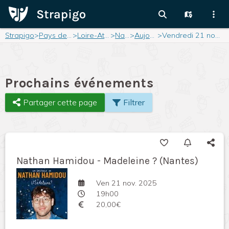
Strapigo
>
Pays de la Loire
>
Loire-Atlantique
>
Nantes
>
Aujourd'hui
>
Vendredi 21 novembre 2025
Prochains événements
Partager cette page
Filtrer
Nathan Hamidou - Madeleine ? (Nantes)
Ven 21 nov. 2025
19h00
20,00€