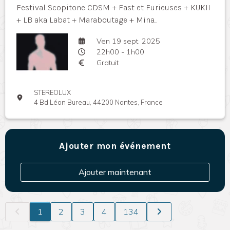
Festival Scopitone CDSM + Fast et Furieuses + KUKII
+ LB aka Labat + Maraboutage + Mina...
Ven 19 sept. 2025
22h00 - 1h00
Gratuit
STEREOLUX
4 Bd Léon Bureau, 44200 Nantes, France
Ajouter mon événement
Ajouter maintenant
1
2
3
4
134