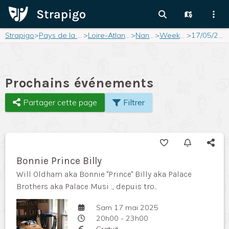
Strapigo
>
Pays de la Loire
>
Loire-Atlantique
>
Nantes
>
Weekend
>
17/05/2025
Prochains événements
Partager cette page
Filtrer
Bonnie Prince Billy
Will Oldham aka Bonnie "Prince" Billy aka Palace
Brothers aka Palace Musi :, depuis tro...
Sam 17 mai 2025
20h00 - 23h00
Gratuit