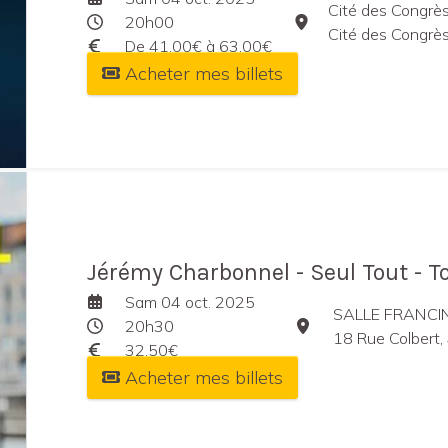
Cité des Congrès
20h00
Cité des Congrès de Na
De 41,00€ à 63,00€
Acheter mes billets
Jérémy Charbonnel - Seul Tout - T
Sam 04 oct. 2025
SALLE FRANCI
20h30
18 Rue Colbert
32,50€
Acheter mes billets