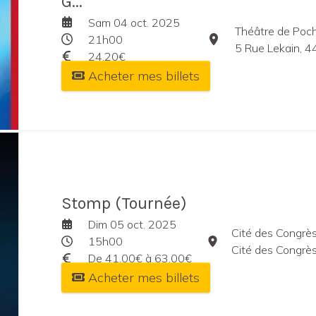
G...
Sam 04 oct. 2025
Théâtre de Poch
21h00
5 Rue Lekain, 
24,20€
Acheter mes billets
Stomp (Tournée)
Dim 05 oct. 2025
Cité des Congrès
15h00
Cité des Congrès de Na
De 41,00€ à 63,00€
Acheter mes billets