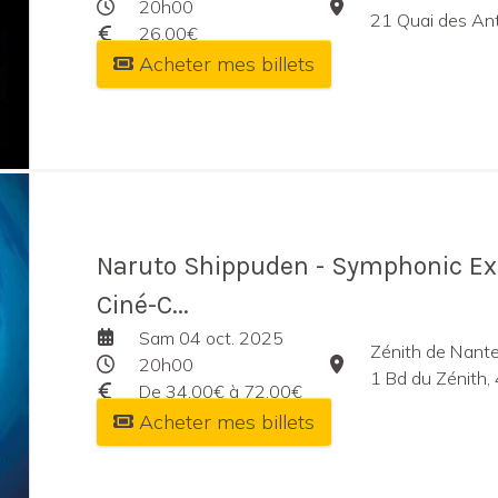
20h00
21 Quai des Ant
26,00€
Acheter mes billets
Naruto Shippuden - Symphonic Expé
Ciné-C...
Sam 04 oct. 2025
Zénith de Nant
20h00
1 Bd du Zénith,
De 34,00€ à 72,00€
Acheter mes billets