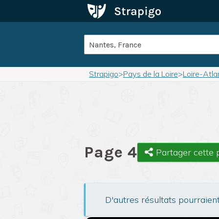
Strapigo
>
Pays de la Loire
>
Loire-Atla
Page 4
Partager cette
D'autres résultats pourraien