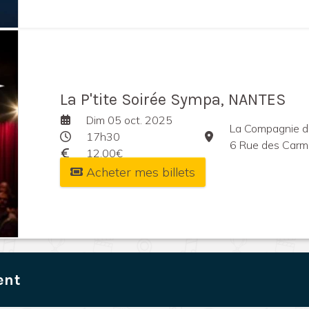
La P'tite Soirée Sympa, NANTES
Dim 05 oct. 2025
La Compagnie du
17h30
6 Rue des Carm
12,00€
Acheter mes billets
ent