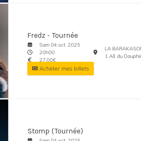
Fredz - Tournée
Sam 04 oct. 2025
LA BARAKASO
20h00
1 All. du Dauph
27,00€
Acheter mes billets
Stomp (Tournée)
Sam 04 oct. 2025