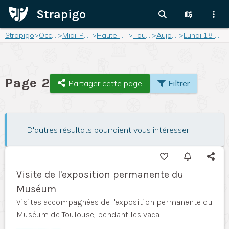
Strapigo
>
Occitanie
>
Midi-Pyrénées
>
Haute-Garonne
>
Toulouse
>
Aujourd'hui
>
Lundi 18 août 2025
Page 2
Partager cette page
Filtrer
D'autres résultats pourraient vous intéresser
Visite de l'exposition permanente du
Muséum
Visites accompagnées de l'exposition permanente du
Muséum de Toulouse, pendant les vaca...