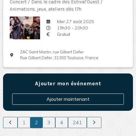
Concert / Dans le cadre des Estival’Ouest /
Animations, jeux, ateliers dès 17h
Mer 27 août 2025
19h30 - 20h30
Gratuit
ZAC Saint Martin, rue Gilbert Defer
Rue Gilbert Defer, 31300 Toulouse, France
Ajouter mon événement
Ajouter maintenant
1
2
3
4
241