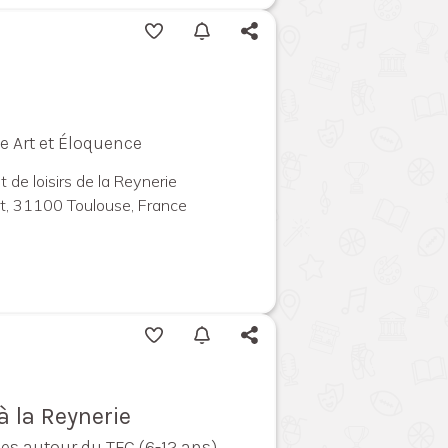
ide Art et Éloquence
 de loisirs de la Reynerie
t, 31100 Toulouse, France
à la Reynerie
unes autour du TFC (6-12 ans)