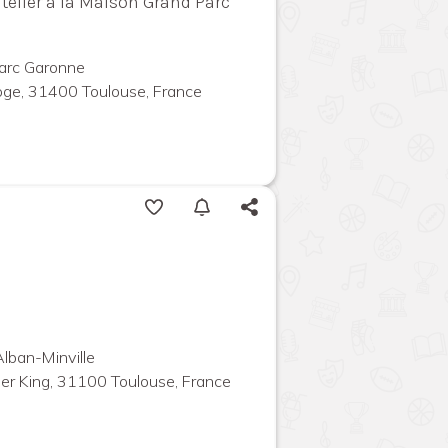
atelier à la Maison Grand Parc
arc Garonne
oge, 31400 Toulouse, France
Alban-Minville
ther King, 31100 Toulouse, France