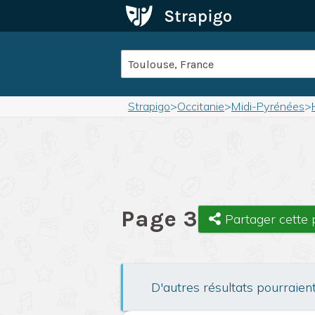
Strapigo
>
Occitanie
>
Midi-Pyrénées
>
Page 3
Partager cette
D'autres résultats pourraien