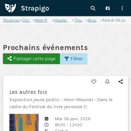
Strapigo
>
Occitanie
>
Midi-Pyrénées
>
Haute-Garonne
>
Toulouse
>
Aujourd'hui
>
Mardi 06 janvier 2026
Prochains événements
Partager cette page
Filtrer
Les autres fois
Exposition jeune public - Henri Meunier - Dans le
cadre du Festival du livre jeunesse O...
Mar 06 janv. 2026
8h30 - 12h30
Gratuit