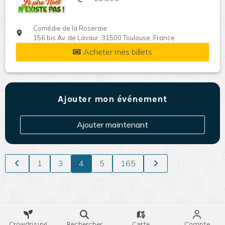
Comédie de la Roseraie
156 bis Av. de Lavaur, 31500 Toulouse, France
Acheter mes billets
Ajouter mon événement
Ajouter maintenant
1
3
4
5
165
Crowdrising
Rechercher
Carte
Compte