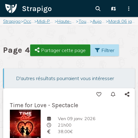
Strapigo
>
Occitanie
>
Midi-Pyrénées
>
Haute-Garonne
>
Toulouse
>
Aujourd'hui
>
Mardi 06 janvier 2026
Page 4
Partager cette page
Filtrer
D'autres résultats pourraient vous intéresser
Time for Love - Spectacle
Ven 09 janv. 2026
21h00
38,00€